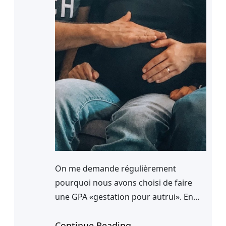
On me demande régulièrement
pourquoi nous avons choisi de faire
une GPA «gestation pour autrui». En
fait au début de nos envies de
paternité on ne se posait pas vraiment
Continue Reading