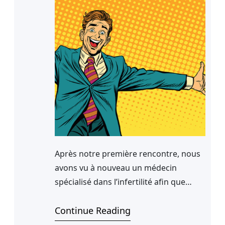
Après notre première rencontre, nous
avons vu à nouveau un médecin
spécialisé dans l’infertilité afin que
nous puissions parler de la donneuse
d’ovule. La femme qui allait porter
Continue Reading
notre enfant n’aurait aucun lien