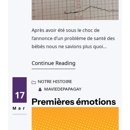
Après avoir été sous le choc de
l’annonce d’un problème de santé des
bébés nous ne savions plus quoi
faire.Nous n’avons même pas eu notre
interlocutrice habituelle de l’agence de
Continue Reading
mères porteuses puisqu’elle était en
congé.Celle qui nous a annoncé la
NOTRE HISTOIRE
mauvaise nouvelle au téléphone est
MAVIEDEPAPAGAY
17
restée factuelle et nous a juste dit
Premières émotions
d’attendre. « Attendre » mais…
Mar