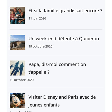
e
r
Et si la famille grandissait encore ?
c
11 juin 2026
h
e
r
Un week-end détente à Quiberon
19 octobre 2020
Papa, dis-moi comment on
t’appelle ?
10 octobre 2020
Visiter Disneyland Paris avec de
jeunes enfants