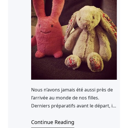
Nous n’avons jamais été aussi près de
l’arrivée au monde de nos filles.
Derniers préparatifs avant le départ, il
faut être sur de ne rien oublier. Nous
faisons les valises et emportons des
Continue Reading