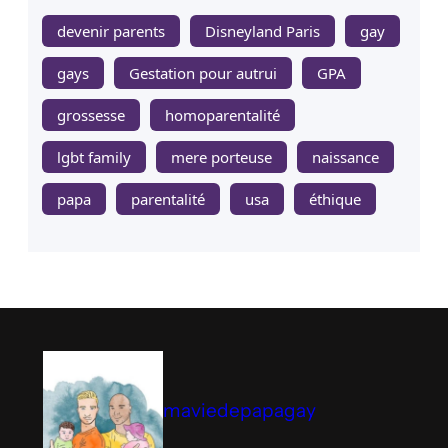
devenir parents
Disneyland Paris
gay
gays
Gestation pour autrui
GPA
grossesse
homoparentalité
lgbt family
mere porteuse
naissance
papa
parentalité
usa
éthique
maviedepapagay