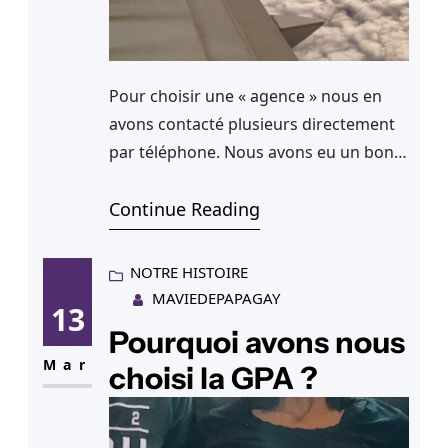
Pour choisir une « agence » nous en
avons contacté plusieurs directement
par téléphone. Nous avons eu un bon
feeling avec une, qui était en lien très
étroit avec un cabinet d’avocat. Même
Continue Reading
si toutes le sont, là, c’était vraiment
dans les mêmes locaux, c’est peut être
NOTRE HISTOIRE
bête mais cela nous a rassuré. Mais ce
MAVIEDEPAPAGAY
13
qui nous…
Pourquoi avons nous
Mar
choisi la GPA ?