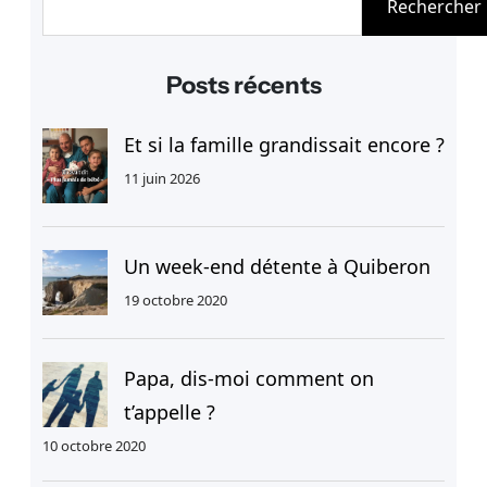
Rechercher
e
c
h
Posts récents
e
r
Et si la famille grandissait encore ?
c
11 juin 2026
h
e
r
Un week-end détente à Quiberon
19 octobre 2020
Papa, dis-moi comment on
t’appelle ?
10 octobre 2020