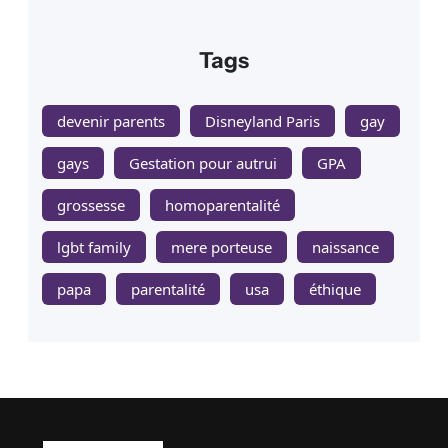
Tags
devenir parents
Disneyland Paris
gay
gays
Gestation pour autrui
GPA
grossesse
homoparentalité
lgbt family
mere porteuse
naissance
papa
parentalité
usa
éthique