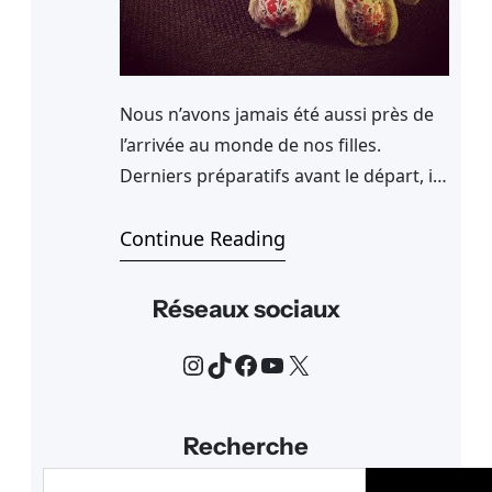
Nous n’avons jamais été aussi près de
l’arrivée au monde de nos filles.
Derniers préparatifs avant le départ, il
faut être sur de ne rien oublier. Nous
faisons les valises et emportons des
Continue Reading
vêtements pour nos deux bébés.Nous
serons bientôt aux Etats-Unis avec nos
Réseaux sociaux
petits bébés. Si tout se passe bien,
Instagram
TikTok
Facebook
YouTube
X
nous avons une semaine…
Recherche
R