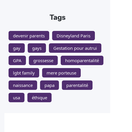
Tags
devenir parents
Disneyland Paris
gay
gays
Gestation pour autrui
GPA
grossesse
homoparentalité
lgbt family
mere porteuse
naissance
papa
parentalité
usa
éthique