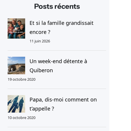
h
Posts récents
e
r
Et si la famille grandissait
c
encore ?
h
11 juin 2026
e
r
Un week-end détente à
Quiberon
19 octobre 2020
Papa, dis-moi comment on
t’appelle ?
10 octobre 2020