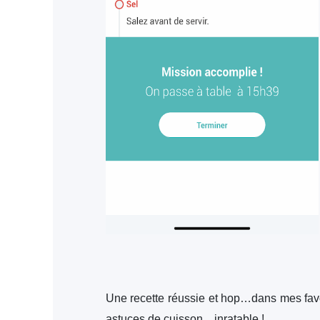
Une recette réussie et hop…dans mes favor
astuces de cuisson…inratable !