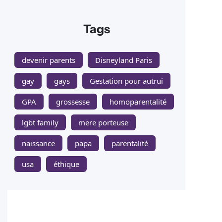
Tags
devenir parents
Disneyland Paris
gay
gays
Gestation pour autrui
GPA
grossesse
homoparentalité
lgbt family
mere porteuse
naissance
papa
parentalité
usa
éthique