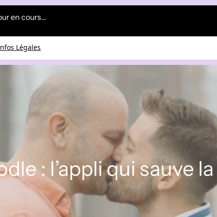
our en cours…
Infos Légales
dle : l’appli qui sauve la