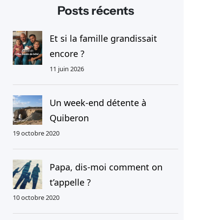
h
Posts récents
e
r
Et si la famille grandissait
c
encore ?
h
11 juin 2026
e
r
Un week-end détente à
Quiberon
19 octobre 2020
Papa, dis-moi comment on
t’appelle ?
10 octobre 2020