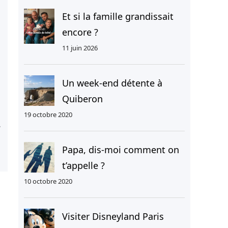
r
Et si la famille grandissait
c
encore ?
h
11 juin 2026
e
r
Un week-end détente à
Quiberon
19 octobre 2020
Papa, dis-moi comment on
t’appelle ?
10 octobre 2020
Visiter Disneyland Paris