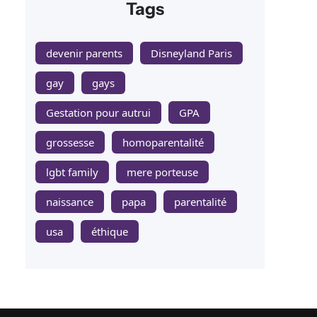
Tags
devenir parents
Disneyland Paris
gay
gays
Gestation pour autrui
GPA
grossesse
homoparentalité
lgbt family
mere porteuse
naissance
papa
parentalité
usa
éthique