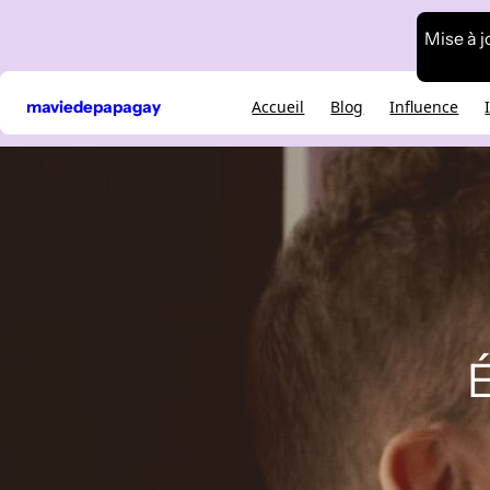
Aller
Mise à j
au
contenu
maviedepapagay
Accueil
Blog
Influence
É