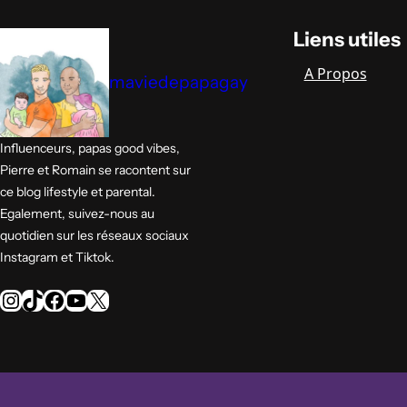
Liens utiles
A Propos
maviedepapagay
Influenceurs, papas good vibes,
Pierre et Romain se racontent sur
ce blog lifestyle et parental.
Egalement, suivez-nous au
quotidien sur les réseaux sociaux
Instagram et Tiktok.
Instagram
TikTok
Facebook
YouTube
X