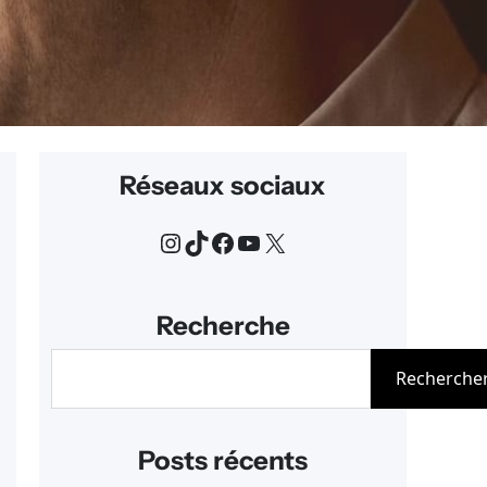
Réseaux sociaux
Instagram
TikTok
Facebook
YouTube
X
Recherche
R
Recherche
e
c
h
Posts récents
e